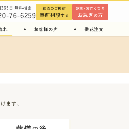
葬儀のご検討
危篤/お亡くなり
間365日 無料相談
事前相談
お急ぎ
方
20-76-6259
する
の
流れ
お客様の声
供花注文
だけます。
葬儀
後
の