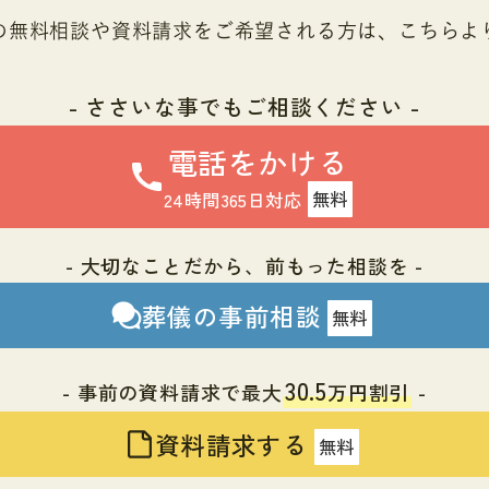
の無料相談や資料請求を
ご希望される方は、こちらよ
- ささいな事でもご相談ください -
電話をかける
24時間365日対応
無料
- 大切なことだから、前もった相談を -
葬儀の事前相談
無料
30.5
- 事前の資料請求で最大
万円割引
-
資料請求する
無料