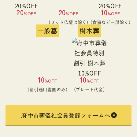
20
20
10
%OFF
%OFF
%OFF
(セット仏壇は除く)
(食事など一部除く)
一般墓
樹木葬
10
10
%OFF
%OFF
(割引適用霊園のみ)
(プレート代金)
府中市葬儀社会員登録フォームへ